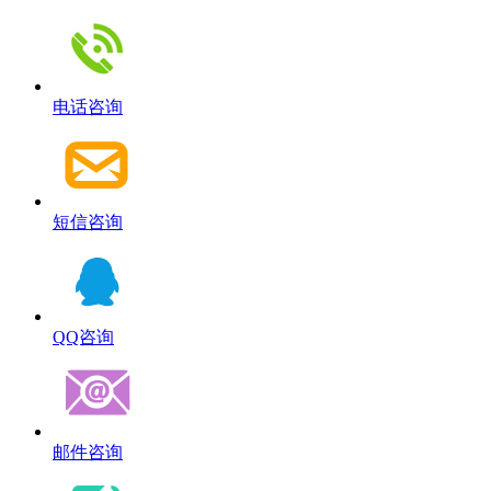
电话咨询
短信咨询
QQ咨询
邮件咨询