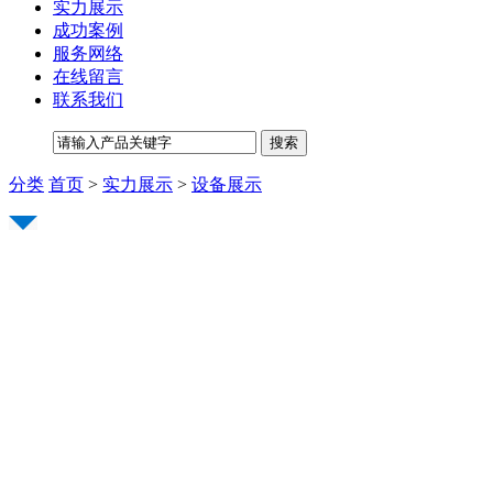
实力展示
成功案例
服务网络
在线留言
联系我们
分类
首页
>
实力展示
>
设备展示