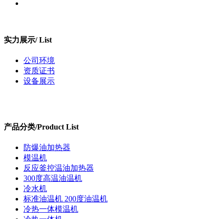
实力展示/
List
公司环境
资质证书
设备展示
产品分类/
Product List
防爆油加热器
模温机
反应釜控温油加热器
300度高温油温机
冷水机
标准油温机 200度油温机
冷热一体模温机