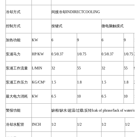
冷却方式
间接冷却
INDIRECTCOOLING
控制方式
按键式
微电脑触摸式
加热功能
KW
6
9
6
9
1
泵浦马力
HP/KW
0.5/0.37
1/0.75
0.5/0.37
1/0.75
2/
泵浦工作流量
L/MIN
32
55
32
55
9
泵浦工作压力
KG/CM
²
1.5
1.8
1.5
1.8
2.
最大电力消耗
KW
6.5
10
6.5
10
1
警报功能
缺相
/
缺水
/
超温
/
过载
/
反转
Icak of phrase/Iack of water/ov
冷却水配管
INCH
1/2
1/2
1/2
1/2