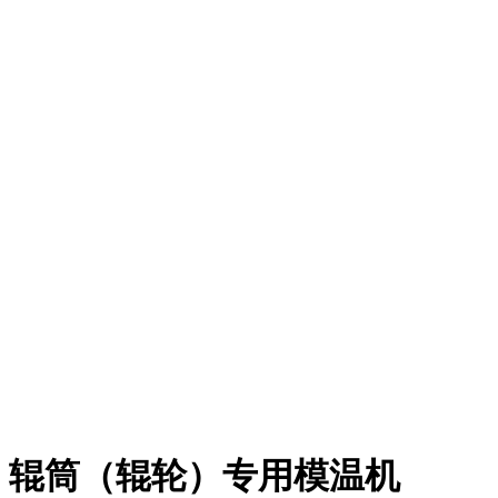
辊筒（辊轮）专用模温机