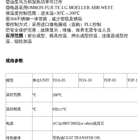
⑫油泵马力和加热功率可订作
⑬电器采用OMRON.FUJI.TE.LG.MOELLER.ABB.WEST.
⑭温度控制范围：进水温+30℃→200℃
⑮304不锈钢一体管路，减少管阻及锈垢
⑯控制方式：采用进口微电脑或（选购）PLC控制
⑰安全保护完善，故障显示，维修。保养无需专业人员
应用范围：
射出成型、模具控温、押出成型控温，连接器成型控
温，辊轮加温
规格参数
模型
单位
UNIT
TOA-05
TOA-10
TOP-05
TOP-10
温控范围
℃
200
℃
温控精度
℃
PID
±
1
℃
电源
AC3
φ
380V50HZ(or other)
或其它
传热媒体
导热油
CEAT TRANSFER OIL