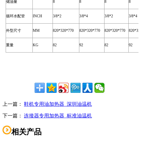
储油量
8
8
8
8
循环水配管
INCH
3/8*2
3/8*4
3/8*2
3/8*4
外型尺寸
MM
820*320*770
820*320*770
820*320*770
820*32
重量
KG
82
92
82
92
上一篇：
鞋机专用油加热器_深圳油温机
下一篇：
连接器专用加热器_标准油温机
相关产品